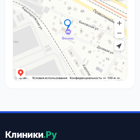
Клиники
.Ру