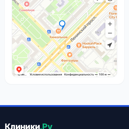
Клиники
.Ру