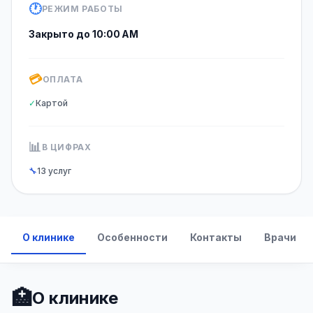
🕐
РЕЖИМ РАБОТЫ
Закрыто до 10:00 AM
💳
ОПЛАТА
✓
Картой
📊
В ЦИФРАХ
🔧
13 услуг
О клинике
Особенности
Контакты
Врачи
🏥
О клинике