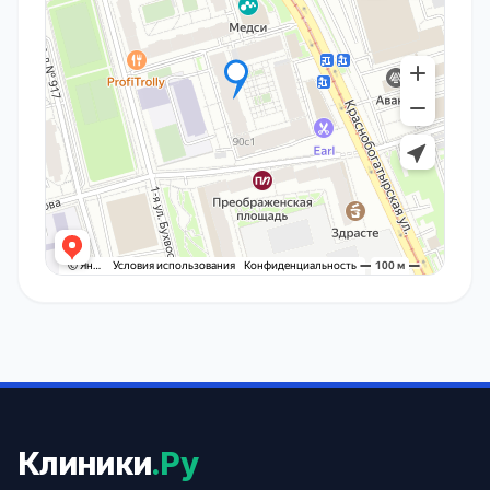
Клиники
.Ру