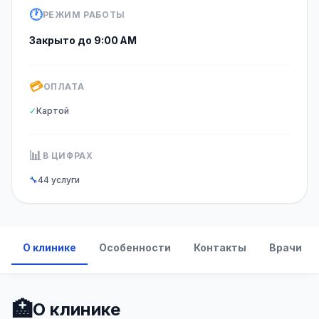
🕐
РЕЖИМ РАБОТЫ
Закрыто до 9:00 AM
💳
ОПЛАТА
✓
Картой
📊
В ЦИФРАХ
🔧
44 услуги
О клинике
Особенности
Контакты
Врачи
🏥
О клинике